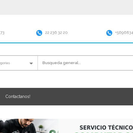
973
22 236 32 20
+569683
Contactanos!