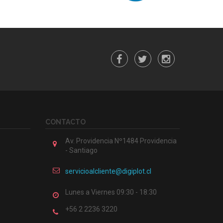
CONTACTO
Av. Providencia Nº1484 Providencia
- Santiago
servicioalcliente@digiplot.cl
Lunes a Viernes 09:30 - 18:30
+56 2 2236 3220