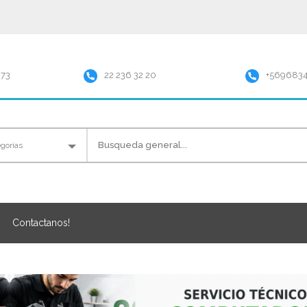
973
22 236 32 20
+569683
Contactanos!