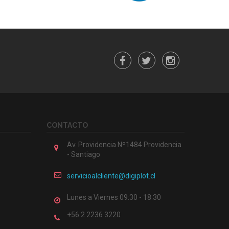
CONTACTO
Av. Providencia Nº1484 Providencia
- Santiago
servicioalcliente@digiplot.cl
Lunes a Viernes 09:30 - 18:30
+56 2 2236 3220