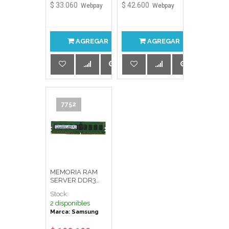
$ 33.060
$ 42.600
Webpay
Webpay
AGREGAR
AGREGAR
7752
MEMORIA RAM
SERVER DDR3
PC-8500R 8GB
Stock:
SAMSUNG
2 disponibles
Marca: Samsung