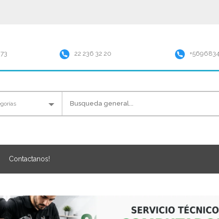
973
22 236 32 20
+569683
Contactanos!