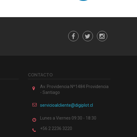
CONTACTO
Av. Providencia Nº1484 Providencia
- Santiago
servicioalcliente@digiplot.cl
Lunes a Viernes 09:30 - 18:30
+56 2 2236 3220