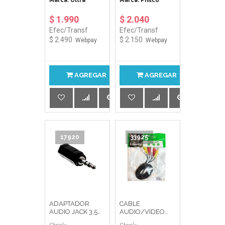
Marca: Ultra
Marca: Philco
$ 1.990
$ 2.040
Efec/Transf
Efec/Transf
$ 2.490
$ 2.150
Webpay
Webpay
AGREGAR
AGREGAR
17920
33925
ADAPTADOR
CABLE
AUDIO JACK 3,5
AUDIO/VIDEO
MM MACHO A 2,5
RCA A RCA 1.8MT