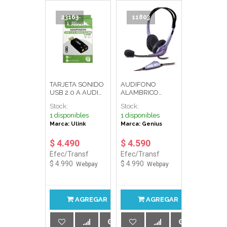
23163
11803
TARJETA SONIDO
AUDIFONO
USB 2.0 A AUDIO
ALAMBRICO
3.5MM UL-ADSND
OVER-EAR PLUG
Stock:
Stock:
ULINK
3.5
1 disponibles
1 disponibles
C/MICROFONO
Marca: Ulink
Marca: Genius
HS-04S
$ 4.490
$ 4.590
Efec/Transf
Efec/Transf
$ 4.990
$ 4.990
Webpay
Webpay
AGREGAR
AGREGAR