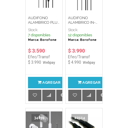
AUDIFONO
AUDIFONO
ALAMBRICO PLUG
ALAMBRICO IN-
3.5 IN-EAR
EAR
Stock:
Stock:
C/MICROFONO
C/MICROFONO
7 disponibles
12 disponibles
NEGRO PLUG 3.5
NEGRO PLUG 3.5
Marca: Borofone
Marca: Borofone
mm 1,2 m BM100
mm 1,2 m BM100
PRO
$ 3.590
$ 3.990
Efec/Transf
Efec/Transf
$ 3.990
$ 4.990
Webpay
Webpay
AGREGAR
AGREGAR
34839
22114