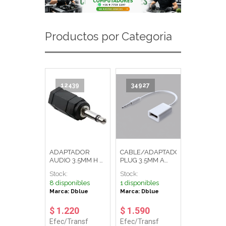
Productos por Categoria
12439
34927
ADAPTADOR
CABLE/ADAPTADOR
AUDIO 3.5MM H A
PLUG 3.5MM A
2.5MM M MONO
USB MACHO
Stock:
Stock:
JACK DBGC185
BLANCO DBLUE
8 disponibles
1 disponibles
DBLUE
Marca: Dblue
Marca: Dblue
$ 1.220
$ 1.590
Efec/Transf
Efec/Transf