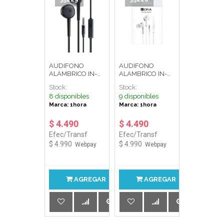
AUDIFONO
AUDIFONO
ALAMBRICO IN-
ALAMBRICO IN-
EAR C/MIC
EAR C/MIC
Stock:
Stock:
PLUG3.5MM
PLUG3.5MM
8 disponibles
9 disponibles
AUT117N NEGRO
AUT123B BLANCO
Marca: 1hora
Marca: 1hora
1HORA
1HORA
$ 4.490
$ 4.490
Efec/Transf
Efec/Transf
$ 4.990
$ 4.990
Webpay
Webpay
AGREGAR
AGREGAR