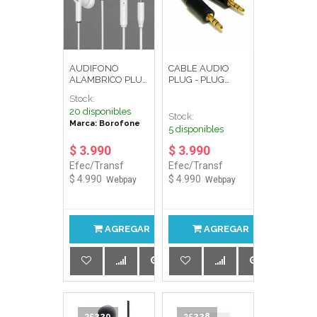
AUDIFONO
CABLE AUDIO
ALAMBRICO PLUG
PLUG - PLUG
3.5 IN-EAR
3.5MM 5,0M(16FT)
Stock:
C/MICROFONO
20 disponibles
BLANCO 1,2 m
Stock:
Marca: Borofone
5 disponibles
$ 3.990
$ 3.990
Efec/Transf
Efec/Transf
$ 4.990
$ 4.990
Webpay
Webpay
AGREGAR
AGREGAR
35229
35228