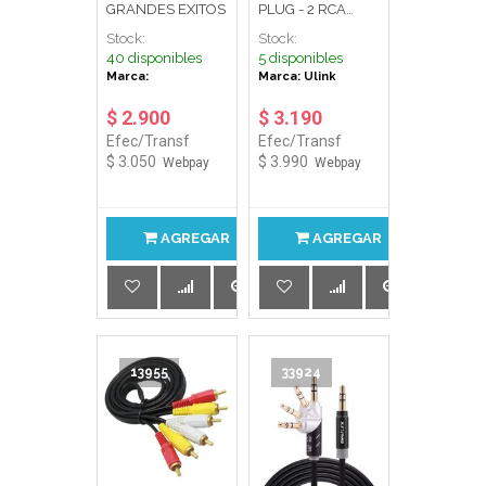
GRANDES EXITOS
PLUG - 2 RCA
MACHO 3.0 MT
Stock:
Stock:
COD: 0150065
40 disponibles
5 disponibles
ULINK
Marca:
Marca: Ulink
$ 2.900
$ 3.190
Efec/Transf
Efec/Transf
$ 3.050
$ 3.990
Webpay
Webpay
AGREGAR
AGREGAR
13955
33924