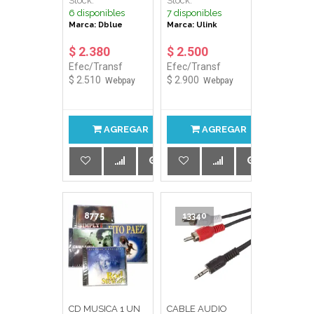
Stock:
Stock:
MM HEMBRA
150173 ULINK
6 disponibles
7 disponibles
DBLUE
Marca: Dblue
Marca: Ulink
$ 2.380
$ 2.500
Efec/Transf
Efec/Transf
$ 2.510
$ 2.900
Webpay
Webpay
AGREGAR
AGREGAR
8775
13340
CD MUSICA 1 UN
CABLE AUDIO