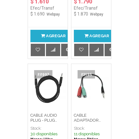
$ 1.610
$ 1.790
Efec/Transf
Efec/Transf
$ 1.690
$ 1.870
Webpay
Webpay
AGREGAR
AGREGAR
22997
23195
CABLE AUDIO
CABLE
PLUG - PLUG
ADAPTADOR
3.5MM 1,8
AUDIO JACK
Stock:
Stock:
MTS/32N00-
MACHO/2 JACK H
30 disponibles
11 disponibles
00210 ULTRA
31FJX29111