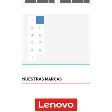
«
1
2
3
4
5
6
7
8
9
»
NUESTRAS MARCAS