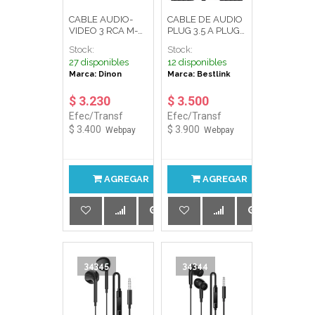
CABLE AUDIO-
CABLE DE AUDIO
VIDEO 3 RCA M-M
PLUG 3.5 A PLUG
3MT GOLD COD:
3.5 1.5MT
Stock:
Stock:
9132 DINON
C/ROTACION BL-
27 disponibles
12 disponibles
CB150/150171
Marca: Dinon
Marca: Bestlink
BESTLINK
$ 3.230
$ 3.500
Efec/Transf
Efec/Transf
$ 3.400
$ 3.900
Webpay
Webpay
AGREGAR
AGREGAR
34345
34344