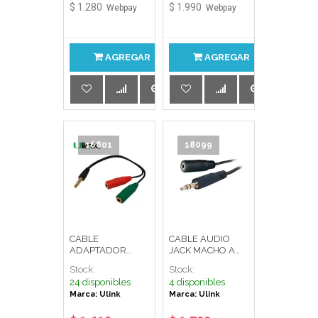
$ 1.280
$ 1.990
Webpay
Webpay
AGREGAR
AGREGAR
16801
18099
CABLE
CABLE AUDIO
ADAPTADOR
JACK MACHO A
JACK MACHO/2
HEMBRA 1.5MT
Stock:
Stock:
JACK H 0150159
COD : 150063
24 disponibles
4 disponibles
ULINK
ULINK
Marca: Ulink
Marca: Ulink