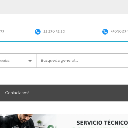
973
22 236 32 20
+569683
Contactanos!