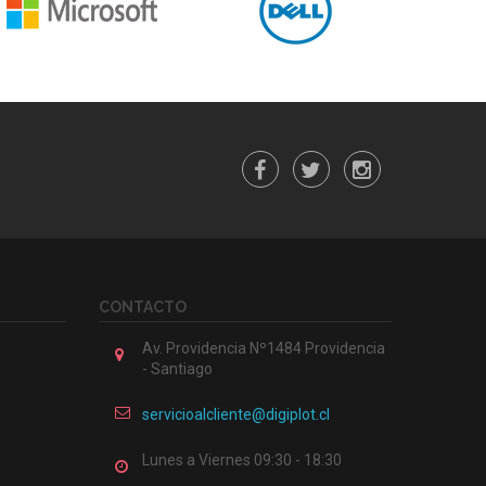
CONTACTO
Av. Providencia Nº1484 Providencia
- Santiago
servicioalcliente@digiplot.cl
Lunes a Viernes 09:30 - 18:30