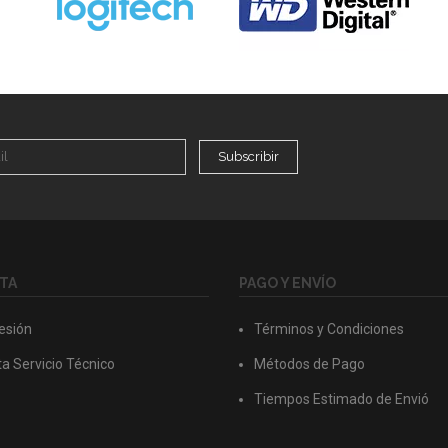
Subscribir
TA
PAGO Y ENVÍO
Sesión
Términos y Condiciones
a Servicio Técnico
Métodos de Pago
Tiempos Estimado de Envió