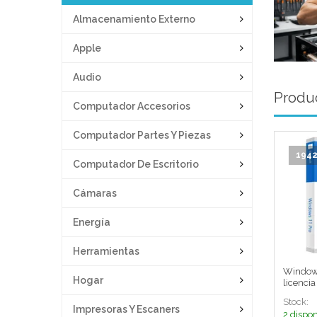
Almacenamiento Externo
Apple
Audio
Produc
Computador Accesorios
Computador Partes Y Piezas
194
Computador De Escritorio
Cámaras
Energía
Herramientas
Windows 
Hogar
licencia
- Españ
Stock:
Impresoras Y Escaners
2 dispon