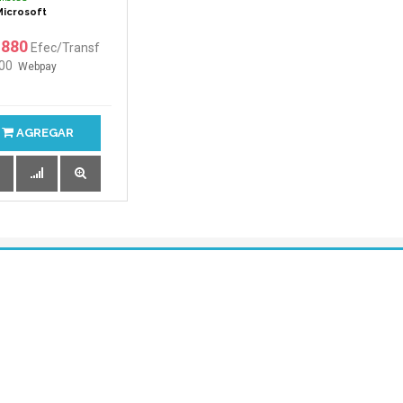
Microsoft
.880
Efec/Transf
400
Webpay
AGREGAR