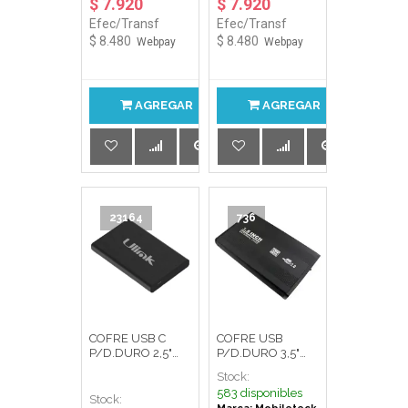
$ 7.920
$ 7.920
Efec/Transf
Efec/Transf
$ 8.480
$ 8.480
Webpay
Webpay
AGREGAR
AGREGAR
23164
736
COFRE USB C
COFRE USB
P/D.DURO 2,5"
P/D.DURO 3,5"
SATA UL-
SATA/IDE 305U2S
Stock:
HDD0CBL NEGRO
MOBILETECK
583 disponibles
ULINK
Stock: