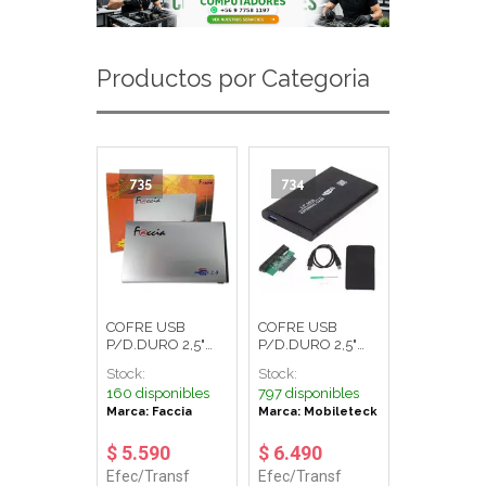
Productos por Categoria
735
734
COFRE USB
COFRE USB
P/D.DURO 2,5"
P/D.DURO 2,5"
IDE FACCIA
SATA
Stock:
Stock:
MOBILETECK
160 disponibles
797 disponibles
Marca: Faccia
Marca: Mobileteck
$ 5.590
$ 6.490
Efec/Transf
Efec/Transf