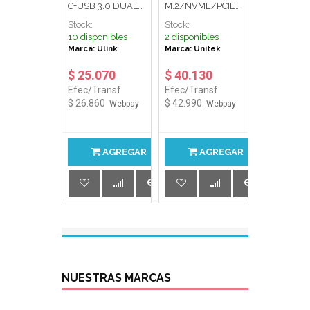
C+USB 3.0 DUAL
M.2/NVME/PCIE
NVME+NGFF UL-
S1201A UNITEK
Stock:
Stock:
HDDM2 ULINK
10 disponibles
2 disponibles
Marca: Ulink
Marca: Unitek
$ 25.070
$ 40.130
Efec/Transf
Efec/Transf
$ 26.860
$ 42.990
Webpay
Webpay
AGREGAR
AGREGAR
NUESTRAS MARCAS