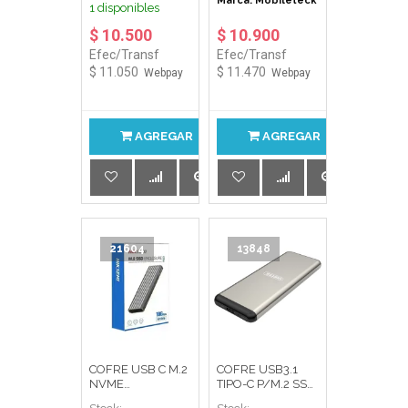
Marca: Mobileteck
1 disponibles
$ 10.500
$ 10.900
Efec/Transf
Efec/Transf
$ 11.050
$ 11.470
Webpay
Webpay
AGREGAR
AGREGAR
21604
13848
COFRE USB C M.2
COFRE USB3.1
NVME
TIPO-C P/M.2 SSD
2230/2242/2260
ENCLOSURE