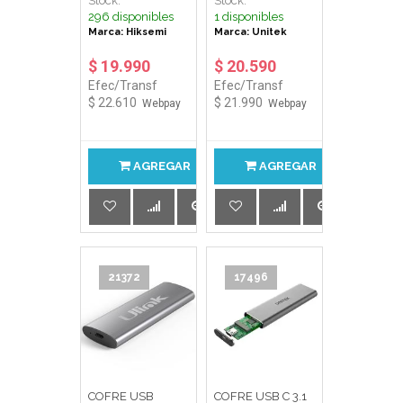
Stock:
Stock:
2280 MDC1
NGFF/SATA Y-
296 disponibles
1 disponibles
3365 UNITEK
Marca: Hiksemi
Marca: Unitek
$ 19.990
$ 20.590
Efec/Transf
Efec/Transf
$ 22.610
$ 21.990
Webpay
Webpay
AGREGAR
AGREGAR
21372
17496
COFRE USB
COFRE USB C 3.1