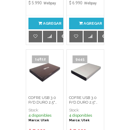
$ 5.990
$ 6.990
Webpay
Webpay
AGREGAR
AGREGAR
14812
9445
COFRE USB 3.0
COFRE USB 3.0
P/D.DURO 2,5"
P/D.DURO 2,5"
SATA NEGRO
SATA SILVER
Stock:
Stock:
UTEK
UTEK
4 disponibles
4 disponibles
Marca: Utek
Marca: Utek