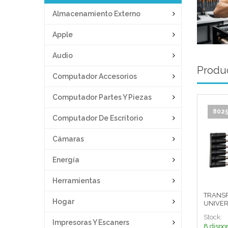
Almacenamiento Externo
Apple
Audio
Produc
Computador Accesorios
Computador Partes Y Piezas
802
Computador De Escritorio
Cámaras
Energía
Herramientas
TRANS
Hogar
UNIVER
Stock:
Impresoras Y Escaners
8 dispo