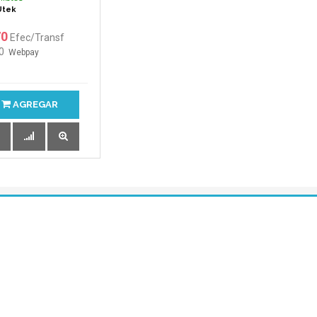
Utek
70
Efec/Transf
0
Webpay
AGREGAR