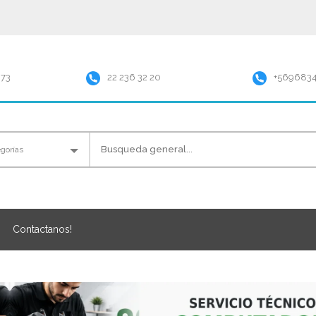
973
22 236 32 20
+569683
Contactanos!