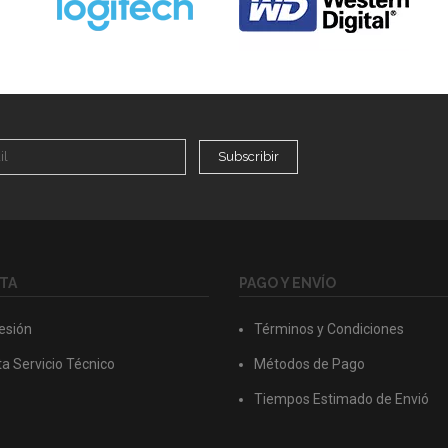
Subscribir
TA
PAGO Y ENVÍO
Sesión
Términos y Condiciones
a Servicio Técnico
Métodos de Pago
Tiempos Estimado de Envió