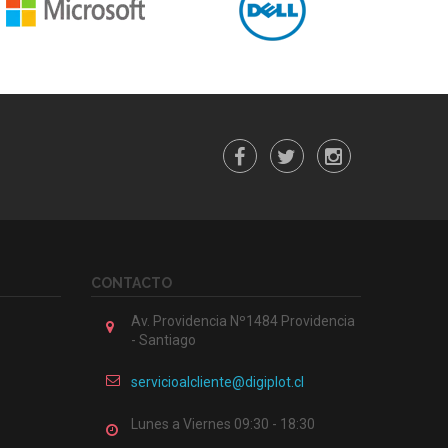
CONTACTO
Av. Providencia Nº1484 Providencia
- Santiago
servicioalcliente@digiplot.cl
Lunes a Viernes 09:30 - 18:30