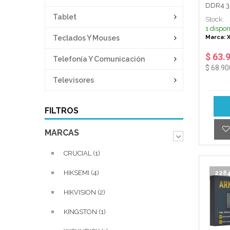
DDR4 3
D41RED
Tablet
Stock:
1 dispon
Teclados Y Mouses
Marca: 
$ 63.
Telefonía Y Comunicación
$ 68.90
Televisores
FILTROS
MARCAS
CRUCIAL (1)
HIKSEMI (4)
228
HIKVISION (2)
KINGSTON (1)