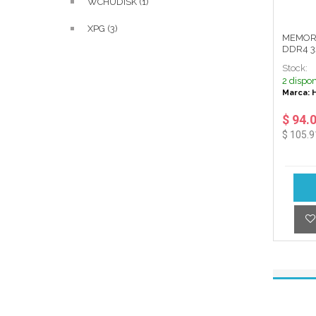
WCHUDISK (1)
XPG (3)
MEMOR
DDR4 3
BLACK 
Stock:
2 dispon
Marca: 
$ 94.
$ 105.