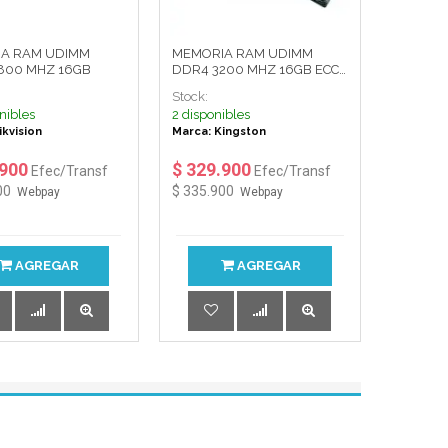
A RAM UDIMM
MEMORIA RAM UDIMM
800 MHZ 16GB
DDR4 3200 MHZ 16GB ECC
SERVER/ KTD-PE432E/16G
Stock:
nibles
2 disponibles
ikvision
Marca: Kingston
.900
$ 329.900
Efec/Transf
Efec/Transf
00
$ 335.900
Webpay
Webpay
AGREGAR
AGREGAR