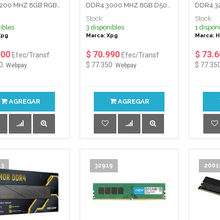
200 MHZ 8GB RGB
DDR4 3000 MHZ 8GB D50
DDR4 3
 XPG (ADATA)
RGB XPG (ADATA)
ARMOR
Stock:
Stock:
ibles
3 disponibles
1 dispon
Xpg
Marca: Xpg
Marca: H
900
$ 70.990
$ 73.
Efec/Transf
Efec/Transf
0
$ 77.350
$ 77.35
Webpay
Webpay
AGREGAR
AGREGAR
43
32919
2001