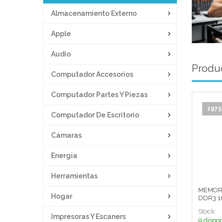
Almacenamiento Externo
Apple
Audio
Produc
Computador Accesorios
Computador Partes Y Piezas
1975
Computador De Escritorio
Cámaras
Energía
Herramientas
MEMOR
Hogar
DDR3 1
Stock:
Impresoras Y Escaners
9 dispo