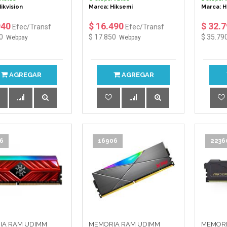
ikvision
Marca: Hiksemi
Marca: H
940
$ 16.490
$ 32.
Efec/Transf
Efec/Transf
0
$ 17.850
$ 35.79
Webpay
Webpay
AGREGAR
AGREGAR
6
16906
2236
IA RAM UDIMM
MEMORIA RAM UDIMM
MEMORI