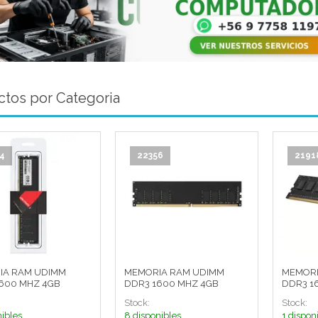
tos por Categoria
4
22356
2191
IA RAM UDIMM
MEMORIA RAM UDIMM
MEMORI
600 MHZ 4GB
DDR3 1600 MHZ 4GB
DDR3 1
Stock:
Stock:
nibles
8 disponibles
1 dispon