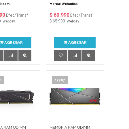
iksemi
Marca: Wchudisk
790
$ 60.990
Efec/Transf
Efec/Transf
0
$ 65.990
Webpay
Webpay
AGREGAR
AGREGAR
0
17787
A RAM UDIMM
MEMORIA RAM UDIMM