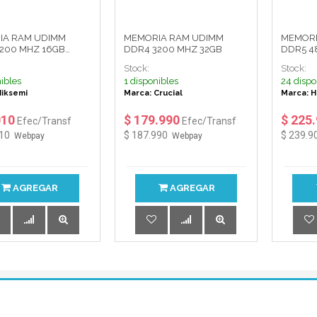
IA RAM UDIMM
MEMORIA RAM UDIMM
MEMORI
200 MHZ 16GB
DDR4 3200 MHZ 32GB
DDR5 4
ARMOR HIKSEMI
Stock:
Stock:
ibles
1 disponibles
24 dispo
Hiksemi
Marca: Crucial
Marca: H
010
$ 179.990
$ 225
Efec/Transf
Efec/Transf
910
$ 187.990
$ 239.9
Webpay
Webpay
AGREGAR
AGREGAR