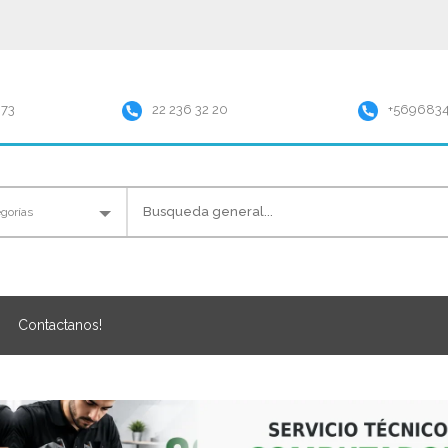
973
22 236 32 20
+569683
Contactanos!