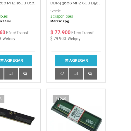
200 MHZ 16GB U10
DDR4 3600 MHZ 8GB D50
RGB XPG (ADATA)
Stock:
ibles
1 disponibles
iksemi
Marca: Xpg
660
$ 77.900
Efec/Transf
Efec/Transf
0
$ 79.900
Webpay
Webpay
AGREGAR
AGREGAR
5
34015