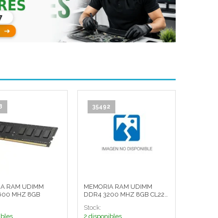
8
35492
A RAM UDIMM
MEMORIA RAM UDIMM
600 MHZ 8GB
DDR4 3200 MHZ 8GB CL22
1.2V
Stock:
ibles
2 disponibles