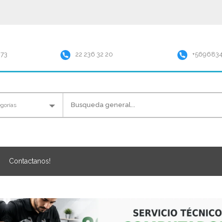
973
22 236 32 20
+569683
Contactanos!