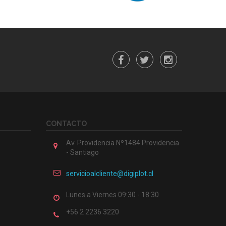
CONTACTO
Av. Providencia Nº1484 Providencia
- Santiago
servicioalcliente@digiplot.cl
Lunes a Viernes 09:30 - 18:30
+56 2 2236 3220